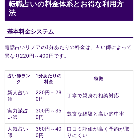
転職占いの料金体系とお得な利用方
法
基本料金システム
電話占いリノアの1分あたりの料金は、占い師によって
異なり220円～400円です。
占い師ラン
1分あたりの
特徴
ク
料金
新人占い
220円～28
丁寧で親身な相談対応
師
0円
実力派占
300円～35
豊富な経験と高い的中率
い師
0円
人気占い
360円～40
口コミ評価が高く予約が取
師
0円
りにくい