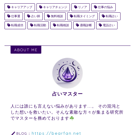
キャリアアップ
キャリアチェンジ
リノア
仕事の悩み
仕事運
占い師
無料相談
転職タイミング
転職占い
転職成功
転職活動
転職相談
適職診断
電話占い
ABOUT ME
占いマスター
人には誰にも言えない悩みがあります...。 その混沌と
した想いを救いたい。そんな素敵な方々が集まる研究所
でマスターを務めております
https://bearfan.net
BLOG：