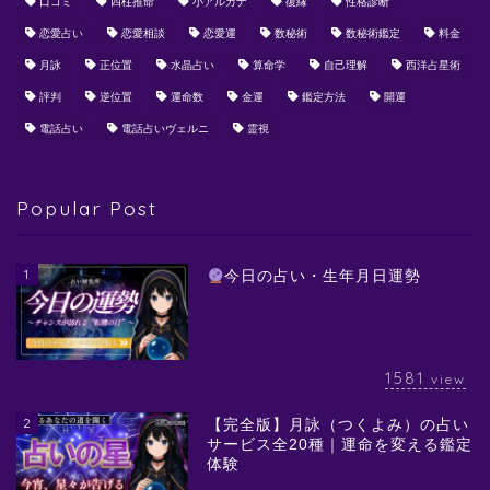
口コミ
四柱推命
小アルカナ
復縁
性格診断
恋愛占い
恋愛相談
恋愛運
数秘術
数秘術鑑定
料金
月詠
正位置
水晶占い
算命学
自己理解
西洋占星術
評判
逆位置
運命数
金運
鑑定方法
開運
電話占い
電話占いヴェルニ
霊視
Popular Post
1
今日の占い・生年月日運勢
1581
view
2
【完全版】月詠（つくよみ）の占い
サービス全20種｜運命を変える鑑定
体験