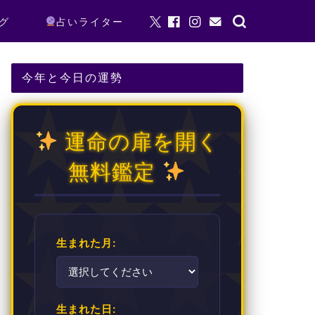
グ
占いライター
今年と今日の運勢
運命の扉を開く
無料鑑定
生まれた月:
生まれた日: