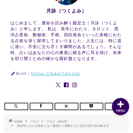
月詠（つくよみ）
はじめまして、運命を読み解く鑑定士｜月詠（つくよ
み）と申します。 私は、長年にわたり、タロット、西
洋占星術、数秘術、手相、四柱推命といった多岐にわた
る占術を深く探求してまいりました。人生には、時に道
に迷い、不安に立ち尽くす瞬間があるでしょう。そんな
時、占いはあなたの心の奥底に眠る声に耳を傾け、未来
を切り開くための確かな羅針盤となります。
https://bearfan.net
BLOG：
MENU
HOME
ブログ
ブログ（算命学）
算命学における宿命とは？基礎から理解する人生設計図の読み解き方