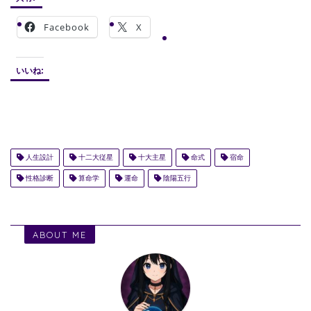
Facebook
X
いいね:
人生設計
十二大従星
十大主星
命式
宿命
性格診断
算命学
運命
陰陽五行
ABOUT ME