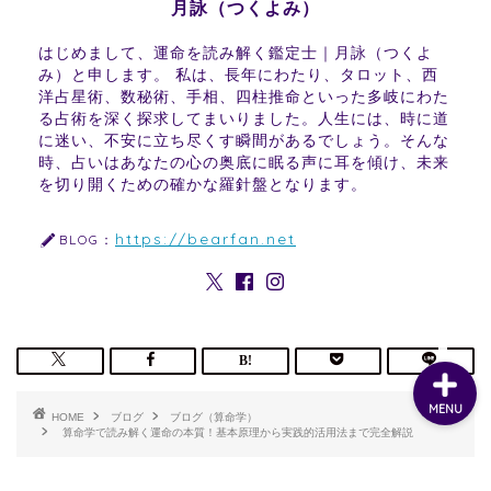
月詠（つくよみ）
はじめまして、運命を読み解く鑑定士｜月詠（つくよ
み）と申します。 私は、長年にわたり、タロット、西
洋占星術、数秘術、手相、四柱推命といった多岐にわた
る占術を深く探求してまいりました。人生には、時に道
に迷い、不安に立ち尽くす瞬間があるでしょう。そんな
時、占いはあなたの心の奥底に眠る声に耳を傾け、未来
を切り開くための確かな羅針盤となります。
https://bearfan.net
BLOG：
MENU
HOME
ブログ
ブログ（算命学）
算命学で読み解く運命の本質！基本原理から実践的活用法まで完全解説