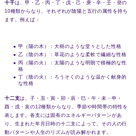
十干
は、甲・乙・丙・丁・戊・己・庚・辛・壬・癸の
10種類からなり、それぞれが陰陽と五行の属性を持ち
ます。例えば：
甲（陽の木）：大樹のような堂々とした性格
乙（陰の木）：草花のような柔軟で繊細な性格
丙（陽の火）：太陽のような明朗で積極的な性
格
丁（陰の火）：ろうそくのような温かく献身的
な性格
十二支
は、子・丑・寅・卯・辰・巳・午・未・申・
酉・戌・亥の12種類からなり、季節や時間帯の特性を
表します。各支には固有のエネルギーパターンがあ
り、生まれた年月日時の十二支によって、その人の行
動パターンや人生のリズムが読み解かれます。