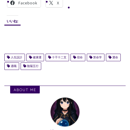
Facebook
X
いいね:
人生設計
健康運
十干十二支
宿命
算命学
運命
適職
陰陽五行
ABOUT ME