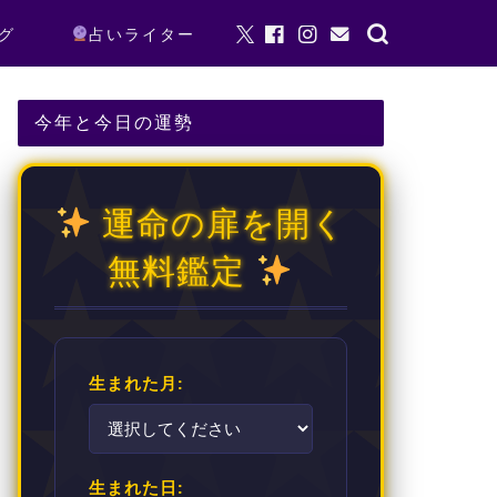
グ
占いライター
今年と今日の運勢
運命の扉を開く
無料鑑定
生まれた月:
生まれた日: