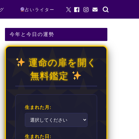
グ
占いライター
今年と今日の運勢
運命の扉を開く
無料鑑定
生まれた月:
生まれた日: