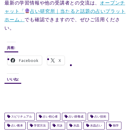
最新の学習情報や他の受講者との交流は、
オープンチ
ャット「
占い研究所｜当たると話題の占いプラット
ホーム」
でも確認できますので、ぜひご活用くださ
い。
共有:
Facebook
X
いいね:
スピリチュアル
占い初心者
占い師養成
占い技術
占い教本
学習方法
月詠
水晶
水晶占い
独学