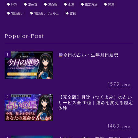
評判
逆位置
運命数
金運
鑑定方法
開運
電話占い
電話占いヴェルニ
霊視
Popular Post
1
今日の占い・生年月日運勢
1579
view
2
【完全版】月詠（つくよみ）の占い
サービス全20種｜運命を変える鑑定
体験
1489
view