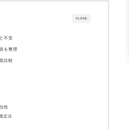
CLOSE
と不安
肢を整理
底比較
自性
鑑定法