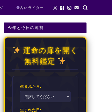
グ
占いライター
今年と今日の運勢
運命の扉を開く
無料鑑定
生まれた月:
生まれた日: