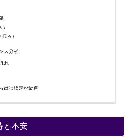
果
み）
の悩み）
ンス分析
流れ
ら出張鑑定が最適
待と不安