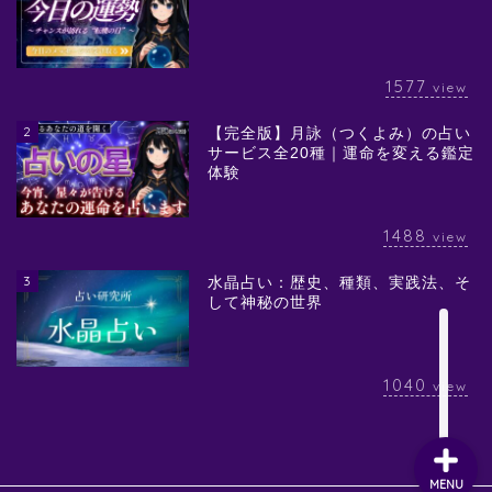
1577
view
2
【完全版】月詠（つくよみ）の占い
サービス全20種｜運命を変える鑑定
体験
1488
view
3
水晶占い：歴史、種類、実践法、そ
して神秘の世界
1040
view
MENU