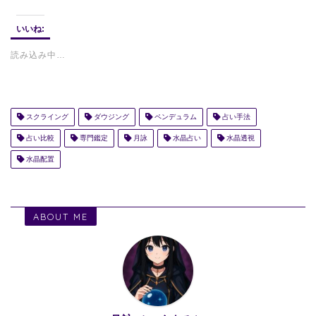
いいね:
読み込み中…
スクライング
ダウジング
ペンデュラム
占い手法
占い比較
専門鑑定
月詠
水晶占い
水晶透視
水晶配置
ABOUT ME