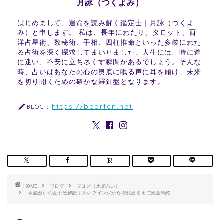
月詠（つくよみ）
はじめまして、運命を読み解く鑑定士｜月詠（つくよ
み）と申します。 私は、長年にわたり、タロット、西
洋占星術、数秘術、手相、四柱推命といった多岐にわた
る占術を深く探求してまいりました。人生には、時に道
に迷い、不安に立ち尽くす瞬間があるでしょう。そんな
時、占いはあなたの心の奥底に眠る声に耳を傾け、未来
を切り開くための確かな羅針盤となります。
https://bearfan.net
BLOG：
HOME
ブログ
ブログ（水晶占い）
水晶占いの全手法解説｜スクライングから現代占術まで完全網羅