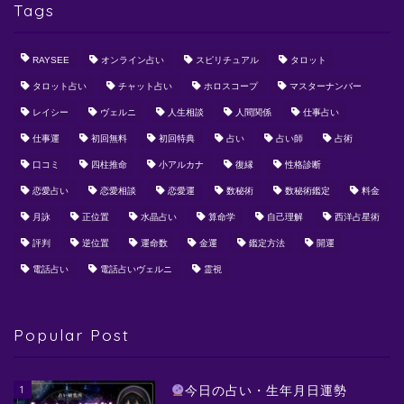
Tags
RAYSEE
オンライン占い
スピリチュアル
タロット
タロット占い
チャット占い
ホロスコープ
マスターナンバー
レイシー
ヴェルニ
人生相談
人間関係
仕事占い
仕事運
初回無料
初回特典
占い
占い師
占術
口コミ
四柱推命
小アルカナ
復縁
性格診断
恋愛占い
恋愛相談
恋愛運
数秘術
数秘術鑑定
料金
月詠
正位置
水晶占い
算命学
自己理解
西洋占星術
評判
逆位置
運命数
金運
鑑定方法
開運
電話占い
電話占いヴェルニ
霊視
Popular Post
1
今日の占い・生年月日運勢