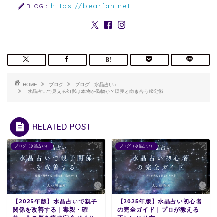
https://bearfan.net
BLOG：
HOME
ブログ
ブログ（水晶占い）
水晶占いで見える幻影は本物か偽物か？現実と向き合う鑑定術
RELATED POST
ブログ（水晶占い）
ブログ（水晶占い）
【2025年版】水晶占いで親子
【2025年版】水晶占い初心者
関係を改善する｜毒親・確
の完全ガイド｜プロが教える