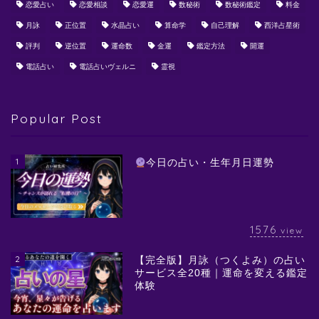
恋愛占い
恋愛相談
恋愛運
数秘術
数秘術鑑定
料金
月詠
正位置
水晶占い
算命学
自己理解
西洋占星術
評判
逆位置
運命数
金運
鑑定方法
開運
電話占い
電話占いヴェルニ
霊視
Popular Post
1
今日の占い・生年月日運勢
1576
view
2
【完全版】月詠（つくよみ）の占い
サービス全20種｜運命を変える鑑定
体験