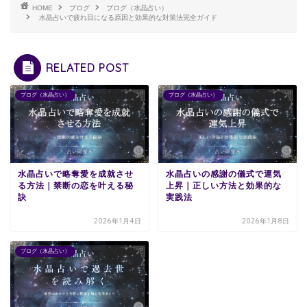
HOME
ブログ
ブログ（水晶占い）
水晶占いで疲れ目になる原因と効果的な対策法完全ガイド
RELATED POST
ブログ（水晶占い）
ブログ（水晶占い）
水晶占いで略奪愛を成就させ
水晶占いの感謝の儀式で運気
る方法｜禁断の恋を叶える秘
上昇｜正しい方法と効果的な
訣
実践法
2026年1月4日
2026年1月8日
ブログ（水晶占い）