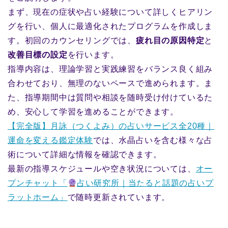
まず、現在の症状や占い経験について詳しくヒアリン
グを行い、個人に最適化されたプログラムを作成しま
す。初回のカウンセリングでは、
疲れ目の原因特定
と
改善目標の設定
を行います。
指導内容は、理論学習と実践練習をバランス良く組み
合わせており、無理のないペースで進められます。ま
た、指導期間中は質問や相談を随時受け付けているた
め、安心して学習を進めることができます。
【完全版】月詠（つくよみ）の占いサービス全20種｜
運命を変える鑑定体験
では、水晶占いを含む様々な占
術について詳細な情報を確認できます。
最新の指導スケジュールや空き状況については、
オー
プンチャット「
占い研究所｜当たると話題の占いプ
ラットホーム」
で随時更新されています。