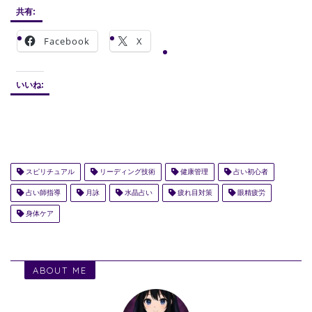
共有:
Facebook
X
いいね:
スピリチュアル
リーディング技術
健康管理
占い初心者
占い師指導
月詠
水晶占い
疲れ目対策
眼精疲労
身体ケア
ABOUT ME