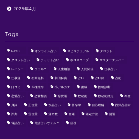
2025年4月
Tags
RAYSEE
オンライン占い
スピリチュアル
タロット
タロット占い
チャット占い
ホロスコープ
マスターナンバー
レイシー
ヴェルニ
人生相談
人間関係
仕事占い
仕事運
初回無料
初回特典
占い
占い師
占術
口コミ
四柱推命
小アルカナ
復縁
性格診断
恋愛占い
恋愛相談
恋愛運
数秘術
数秘術鑑定
料金
月詠
正位置
水晶占い
算命学
自己理解
西洋占星術
評判
逆位置
運命数
金運
鑑定方法
開運
電話占い
電話占いヴェルニ
霊視