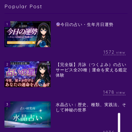
Popular Post
1
今日の占い・生年月日運勢
1572
view
2
【完全版】月詠（つくよみ）の占い
サービス全20種｜運命を変える鑑定
体験
1478
view
3
水晶占い：歴史、種類、実践法、そ
して神秘の世界