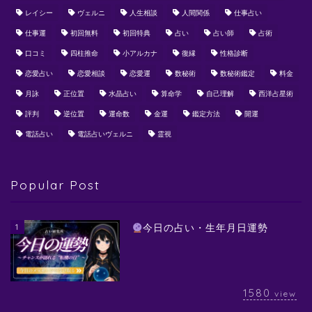
レイシー
ヴェルニ
人生相談
人間関係
仕事占い
仕事運
初回無料
初回特典
占い
占い師
占術
口コミ
四柱推命
小アルカナ
復縁
性格診断
恋愛占い
恋愛相談
恋愛運
数秘術
数秘術鑑定
料金
月詠
正位置
水晶占い
算命学
自己理解
西洋占星術
評判
逆位置
運命数
金運
鑑定方法
開運
電話占い
電話占いヴェルニ
霊視
Popular Post
1
今日の占い・生年月日運勢
1580
view