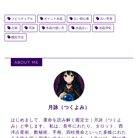
スピリチュアル
ポイント水晶
占い初心者
占い学習
占術
月詠
水晶の使い方
水晶占い
水晶浄化
鑑定方法
ABOUT ME
月詠（つくよみ）
はじめまして、運命を読み解く鑑定士｜月詠（つくよ
み）と申します。 私は、長年にわたり、タロット、西
洋占星術、数秘術、手相、四柱推命といった多岐にわた