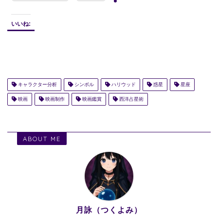
いいね:
キャラクター分析
シンボル
ハリウッド
惑星
星座
映画
映画制作
映画鑑賞
西洋占星術
ABOUT ME
月詠（つくよみ）