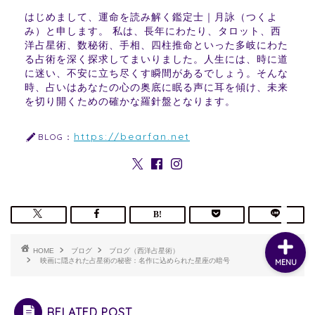
はじめまして、運命を読み解く鑑定士｜月詠（つくよ
み）と申します。 私は、長年にわたり、タロット、西
洋占星術、数秘術、手相、四柱推命といった多岐にわた
る占術を深く探求してまいりました。人生には、時に道
に迷い、不安に立ち尽くす瞬間があるでしょう。そんな
時、占いはあなたの心の奥底に眠る声に耳を傾け、未来
を切り開くための確かな羅針盤となります。
https://bearfan.net
BLOG：
HOME
ブログ
ブログ（西洋占星術）
映画に隠された占星術の秘密：名作に込められた星座の暗号
MENU
RELATED POST