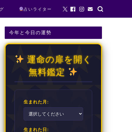
グ
占いライター
今年と今日の運勢
運命の扉を開く
無料鑑定
生まれた月:
生まれた日: