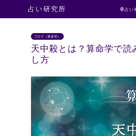
占い研究所
占い
ブログ（算命学）
天中殺とは？算命学で読
し方