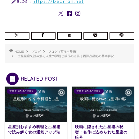
https://bearfan.net
BLOG：
HOME
ブログ
ブログ（西洋占星術）
土星星座で読み解く人生の課題と成長の道筋｜西洋占星術の基本解説
RELATED POST
ブログ（西洋占星術）
ブログ（西洋占星術）
星座別おすすめ料理と占星術
映画に隠された占星術の秘
で読み解く食の運気アップ法
密：名作に込められた星座の
暗号