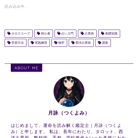
読み込み中…
ホロスコープ
初心者
占い入門
占星術
基礎知識
学習方法
実践練習
独学
西洋占星術
講座
ABOUT ME
月詠（つくよみ）
はじめまして、運命を読み解く鑑定士｜月詠（つくよ
み）と申します。 私は、長年にわたり、タロット、西
洋占星術、数秘術、手相、四柱推命といった多岐にわた