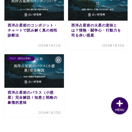
西洋占星術のコンポジット・
西洋占星術の火星の意味と
チャートで読み解く真の相性
は？情熱・闘争心・行動力を
診断法
司る赤い惑星
2026年1月22日
2026年1月20日
ブログ（西洋占星術）
西洋占星術のパラス（小惑
星）完全解説！知恵と戦略の
象徴的意味
MENU
2026年1月25日