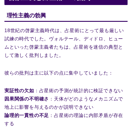
理性主義の勃興
18世紀の啓蒙主義時代は、占星術にとって最も厳しい
試練の時代でした。ヴォルテール、ディドロ、ヒュー
ムといった啓蒙主義者たちは、占星術を迷信の典型と
して激しく批判しました。
彼らの批判は主に以下の点に集中していました：
実証性の欠如
：占星術の予測が統計的に検証できない
因果関係の不明確さ
：天体がどのようなメカニズムで
地上に影響を与えるのかが説明できない
論理的一貫性の不足
：占星術の理論に内部矛盾が存在
する