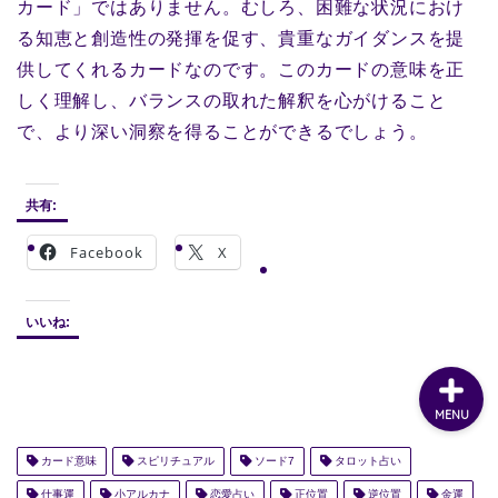
カード」ではありません。むしろ、困難な状況におけ
る知恵と創造性の発揮を促す、貴重なガイダンスを提
供してくれるカードなのです。このカードの意味を正
しく理解し、バランスの取れた解釈を心がけること
で、より深い洞察を得ることができるでしょう。
共有:
Facebook
X
いいね:
MENU
カード意味
スピリチュアル
ソード7
タロット占い
仕事運
小アルカナ
恋愛占い
正位置
逆位置
金運