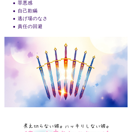
罪悪感
自己欺瞞
逃げ場のなさ
責任の回避