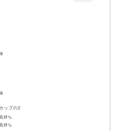
味
味
カップの2
気持ち
気持ち