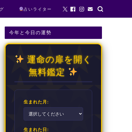
グ
占いライター
今年と今日の運勢
運命の扉を開く
無料鑑定
生まれた月:
生まれた日: