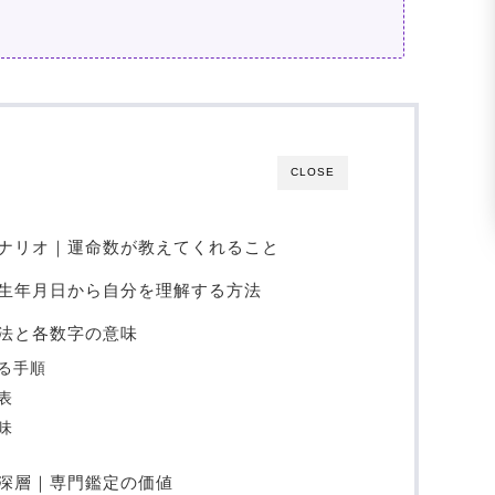
CLOSE
ナリオ｜運命数が教えてくれること
生年月日から自分を理解する方法
法と各数字の意味
る手順
表
味
深層｜専門鑑定の価値