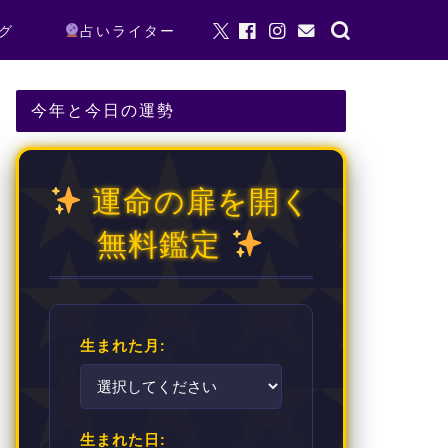
グ
占いライター
今年と今日の運勢
運命の扉を開く
無料鑑定
生まれた月:
生まれた日: