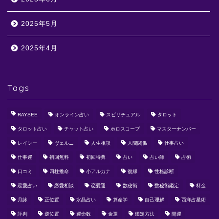
2025年5月
2025年4月
Tags
RAYSEE
オンライン占い
スピリチュアル
タロット
タロット占い
チャット占い
ホロスコープ
マスターナンバー
レイシー
ヴェルニ
人生相談
人間関係
仕事占い
仕事運
初回無料
初回特典
占い
占い師
占術
口コミ
四柱推命
小アルカナ
復縁
性格診断
恋愛占い
恋愛相談
恋愛運
数秘術
数秘術鑑定
料金
月詠
正位置
水晶占い
算命学
自己理解
西洋占星術
評判
逆位置
運命数
金運
鑑定方法
開運