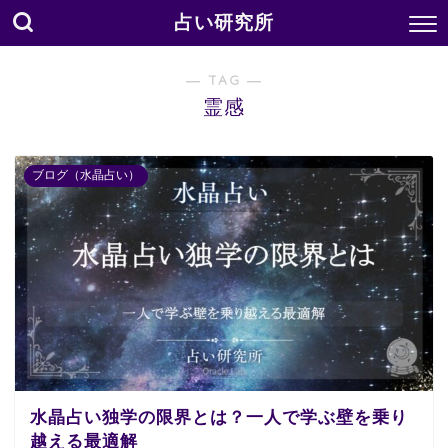
占い研究所
― TAG ―
霊感
ブログ（水晶占い）
水晶占い独学の限界とは？一人で学ぶ壁を乗り
越える最適解