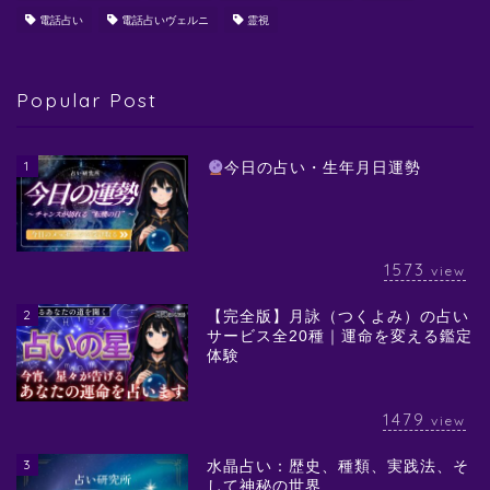
電話占い
電話占いヴェルニ
霊視
Popular Post
1
今日の占い・生年月日運勢
1573
view
2
【完全版】月詠（つくよみ）の占い
サービス全20種｜運命を変える鑑定
体験
1479
view
3
水晶占い：歴史、種類、実践法、そ
して神秘の世界