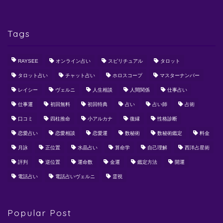
Tags
RAYSEE
オンライン占い
スピリチュアル
タロット
タロット占い
チャット占い
ホロスコープ
マスターナンバー
レイシー
ヴェルニ
人生相談
人間関係
仕事占い
仕事運
初回無料
初回特典
占い
占い師
占術
口コミ
四柱推命
小アルカナ
復縁
性格診断
恋愛占い
恋愛相談
恋愛運
数秘術
数秘術鑑定
料金
月詠
正位置
水晶占い
算命学
自己理解
西洋占星術
評判
逆位置
運命数
金運
鑑定方法
開運
電話占い
電話占いヴェルニ
霊視
Popular Post