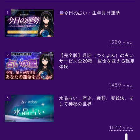
1
今日の占い・生年月日運勢
1580
view
2
【完全版】月詠（つくよみ）の占い
サービス全20種｜運命を変える鑑定
体験
1489
view
3
水晶占い：歴史、種類、実践法、そ
して神秘の世界
1042
view