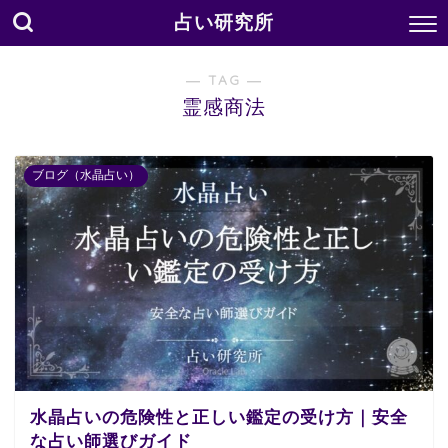
占い研究所
― TAG ―
霊感商法
ブログ（水晶占い）
水晶占いの危険性と正しい鑑定の受け方｜安全
な占い師選びガイド