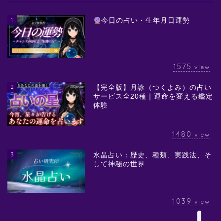
1
今日の占い・生年月日運勢
1575
view
2
【完全版】月詠（つくよみ）の占い
サービス全20種｜運命を変える鑑定
体験
1480
view
3
水晶占い：歴史、種類、実践法、そ
して神秘の世界
1039
view