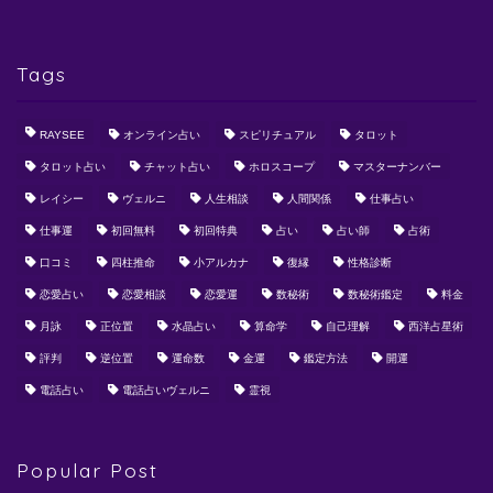
Tags
RAYSEE
オンライン占い
スピリチュアル
タロット
タロット占い
チャット占い
ホロスコープ
マスターナンバー
レイシー
ヴェルニ
人生相談
人間関係
仕事占い
仕事運
初回無料
初回特典
占い
占い師
占術
口コミ
四柱推命
小アルカナ
復縁
性格診断
恋愛占い
恋愛相談
恋愛運
数秘術
数秘術鑑定
料金
月詠
正位置
水晶占い
算命学
自己理解
西洋占星術
評判
逆位置
運命数
金運
鑑定方法
開運
電話占い
電話占いヴェルニ
霊視
Popular Post