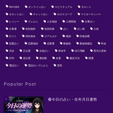
RAYSEE
オンライン占い
スピリチュアル
タロット
タロット占い
チャット占い
ホロスコープ
マスターナンバー
レイシー
ヴェルニ
人生相談
人間関係
仕事占い
仕事運
初回無料
初回特典
占い
占い師
占術
口コミ
四柱推命
小アルカナ
復縁
性格診断
恋愛占い
恋愛相談
恋愛運
数秘術
数秘術鑑定
料金
月詠
正位置
水晶占い
算命学
自己理解
西洋占星術
評判
逆位置
運命数
金運
鑑定方法
開運
電話占い
電話占いヴェルニ
霊視
Popular Post
1
今日の占い・生年月日運勢