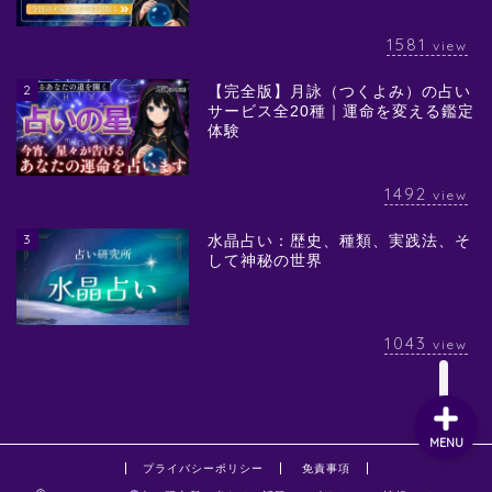
1581
view
2
【完全版】月詠（つくよみ）の占い
サービス全20種｜運命を変える鑑定
体験
1492
view
3
水晶占い：歴史、種類、実践法、そ
して神秘の世界
1043
view
MENU
プライバシーポリシー
免責事項