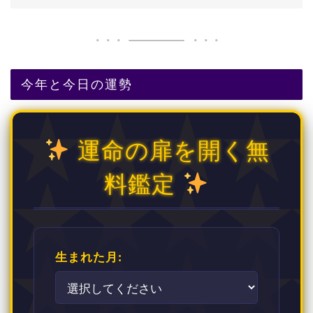
今年と今日の運勢
運命の扉を開く無
料鑑定
生まれた月: