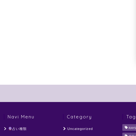
Navi Menu
Category
Tag
RAYS
占い種類
Uncategorized