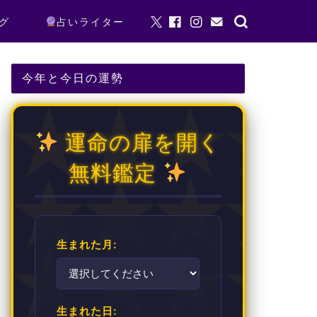
グ
占いライター
今年と今日の運勢
運命の扉を開く
無料鑑定
生まれた月:
生まれた日: