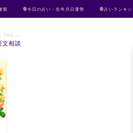
種類
今日の占い・生年月日運勢
占いランキン
― TAG ―
長文相談