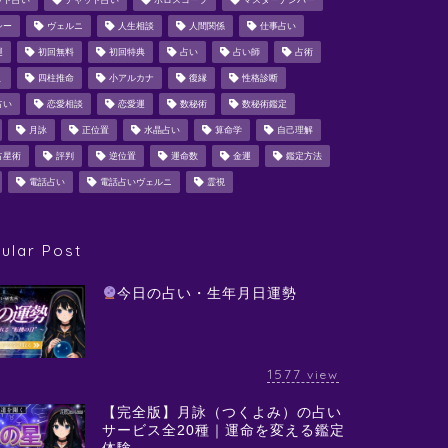
ット占い
チャット占い
ホロスコープ
マスターナンバー
シー
ヴェルニ
人生相談
人間関係
仕事占い
運
初回無料
初回特典
占い
占い師
占術
ミ
四柱推命
小アルカナ
復縁
性格診断
占い
恋愛相談
恋愛運
数秘術
数秘術鑑定
月詠
正位置
水晶占い
算命学
自己理解
占星術
評判
逆位置
運命数
金運
鑑定方法
電話占い
電話占いヴェルニ
霊視
ular Post
今日の占い・生年月日運勢
1577
view
【完全版】月詠（つくよみ）の占い
サービス全20種｜運命を変える鑑定