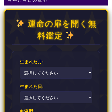
運命の扉を開く無
料鑑定
生まれた月:
生まれた日:
血液型: