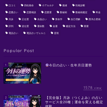
口コミ
四柱推命
小アルカナ
復縁
性格診断
恋愛占い
恋愛相談
恋愛運
数秘術
数秘術鑑定
料金
月詠
正位置
水晶占い
算命学
自己理解
西洋占星術
評判
逆位置
運命数
金運
鑑定方法
開運
電話占い
電話占いヴェルニ
霊視
Popular Post
1
今日の占い・生年月日運勢
1578
view
2
【完全版】月詠（つくよみ）の占い
サービス全20種｜運命を変える鑑定
体験