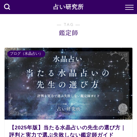
占い研究所
― TAG ―
鑑定師
ブログ（水晶占い）
【2025年版】当たる水晶占いの先生の選び方｜
評判と実力で選ぶ失敗しない鑑定師ガイド