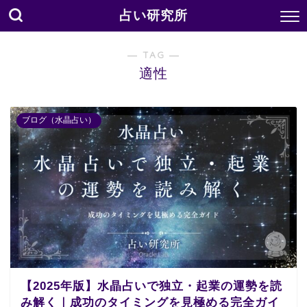
占い研究所
― TAG ―
適性
ブログ（水晶占い）
【2025年版】水晶占いで独立・起業の運勢を読
み解く｜成功のタイミングを見極める完全ガイ