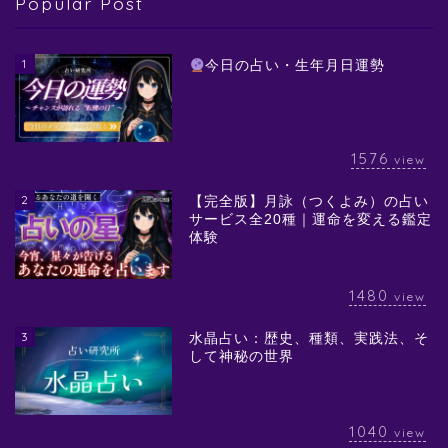
Popular Post
1
今日の占い・生年月日運勢
1576
view
2
【完全版】月詠（つくよみ）の占い
サービス全20種｜運命を変える鑑定
体験
1480
view
3
水晶占い：歴史、種類、実践法、そ
して神秘の世界
1040
view