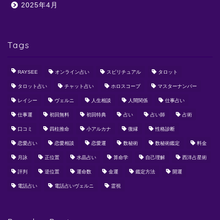
2025年4月
Tags
RAYSEE
オンライン占い
スピリチュアル
タロット
タロット占い
チャット占い
ホロスコープ
マスターナンバー
レイシー
ヴェルニ
人生相談
人間関係
仕事占い
仕事運
初回無料
初回特典
占い
占い師
占術
口コミ
四柱推命
小アルカナ
復縁
性格診断
恋愛占い
恋愛相談
恋愛運
数秘術
数秘術鑑定
料金
月詠
正位置
水晶占い
算命学
自己理解
西洋占星術
評判
逆位置
運命数
金運
鑑定方法
開運
電話占い
電話占いヴェルニ
霊視