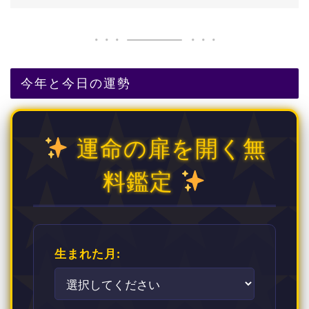
今年と今日の運勢
運命の扉を開く無
料鑑定
生まれた月: