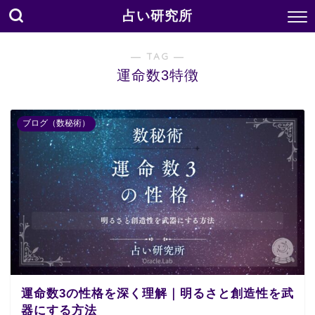
占い研究所
― TAG ―
運命数3特徴
ブログ（数秘術）
運命数3の性格を深く理解｜明るさと創造性を武
器にする方法