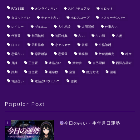
RAYSEE
オンライン占い
スピリチュアル
タロット
タロット占い
チャット占い
ホロスコープ
マスターナンバー
レイシー
ヴェルニ
人生相談
人間関係
仕事占い
仕事運
初回無料
初回特典
占い
占い師
占術
口コミ
四柱推命
小アルカナ
復縁
性格診断
恋愛占い
恋愛相談
恋愛運
数秘術
数秘術鑑定
料金
月詠
正位置
水晶占い
算命学
自己理解
西洋占星術
評判
逆位置
運命数
金運
鑑定方法
開運
電話占い
電話占いヴェルニ
霊視
Popular Post
1
今日の占い・生年月日運勢