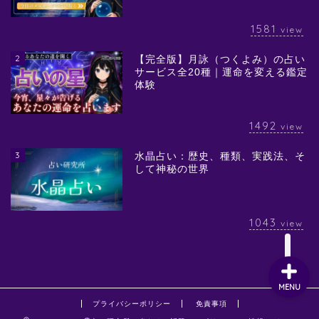
1581
view
2
【完全版】月詠（つくよみ）の占い
サービス全20種｜運命を変える鑑定
体験
1492
view
3
水晶占い：歴史、種類、実践法、そ
して神秘の世界
1043
view
MENU
プライバシーポリシー
免責事項