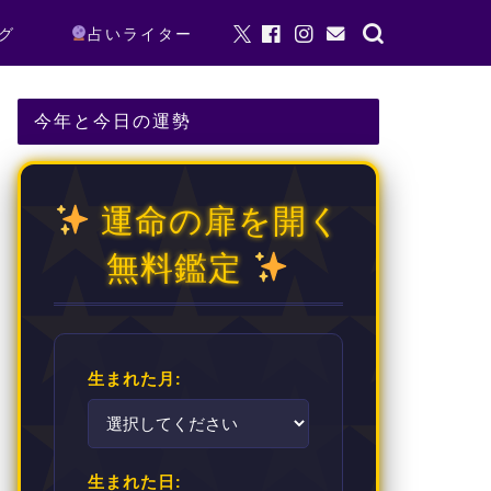
グ
占いライター
今年と今日の運勢
運命の扉を開く
無料鑑定
生まれた月:
生まれた日: