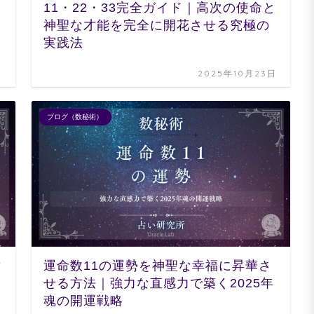
11・22・33完全ガイド｜高次の使命と
神聖な才能を完全に開花させる究極の
実践法
日
2025年10月23日
ブログ（数秘術）
マ
運命数11の運勢を神聖な幸福に昇華さ
せる方法｜強力な直感力で築く2025年
魂の開運戦略