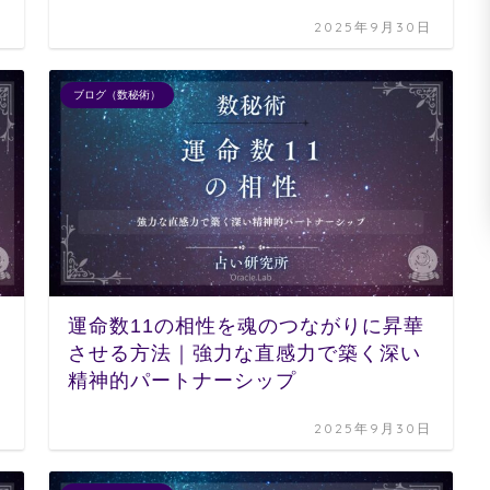
日
2025年9月30日
ブログ（数秘術）
運命数11の相性を魂のつながりに昇華
させる方法｜強力な直感力で築く深い
精神的パートナーシップ
日
2025年9月30日