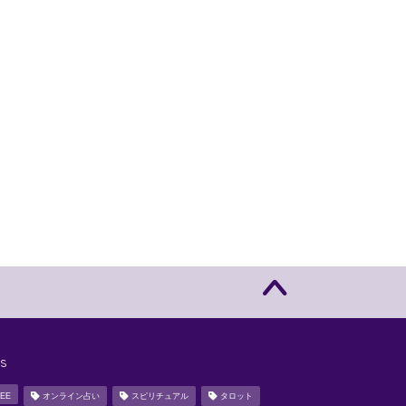
s
EE
オンライン占い
スピリチュアル
タロット