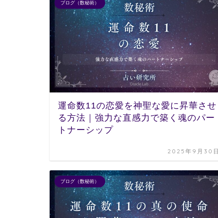
ブログ（数秘術）
運命数11の恋愛を神聖な愛に昇華させ
る方法｜強力な直感力で築く魂のパー
トナーシップ
2025年9月30
ブログ（数秘術）