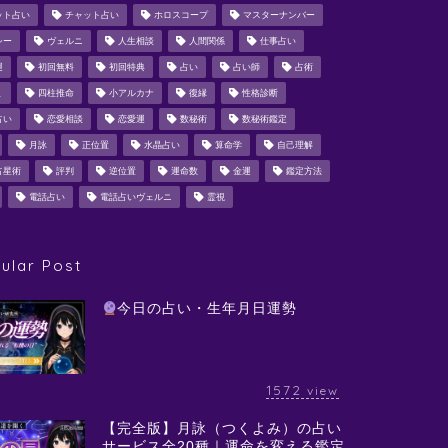
ット占い
チャット占い
ホロスコープ
マスターナンバー
シー
ヴェルニ
人生相談
人間関係
仕事占い
運
初回無料
初回特典
占い
占い師
占術
ミ
四柱推命
小アルカナ
復縁
性格診断
占い
恋愛相談
恋愛運
数秘術
数秘術鑑定
月詠
正位置
水晶占い
算命学
自己理解
占星術
評判
逆位置
運命数
金運
鑑定方法
電話占い
電話占いヴェルニ
霊視
ular Post
今日の占い・生年月日運勢
1572
view
【完全版】月詠（つくよみ）の占い
サービス全20種｜運命を変える鑑定