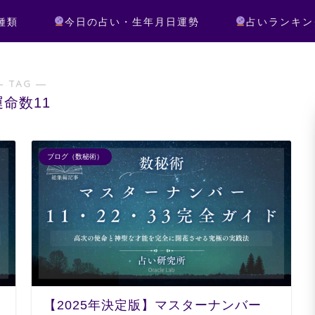
種類
今日の占い・生年月日運勢
占いランキン
― TAG ―
運命数11
ブログ（数秘術）
【2025年決定版】マスターナンバー