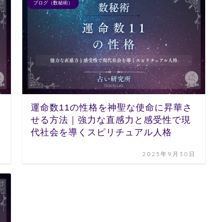
ブログ（数秘術）
運命数11の性格を神聖な使命に昇華さ
せる方法｜強力な直感力と感受性で現
代社会を導くスピリチュアル人格
日
2025年9月30日