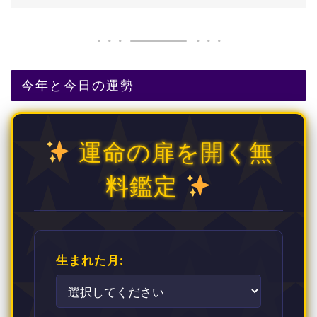
今年と今日の運勢
運命の扉を開く無
料鑑定
生まれた月: