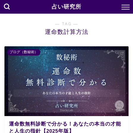
占い研究所
― TAG ―
運命数計算方法
ブログ（数秘術）
運命数無料診断で分かる！あなたの本当の才能
と人生の指針【2025年版】