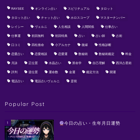
RAYSEE
オンライン占い
スピリチュアル
タロット
タロット占い
チャット占い
ホロスコープ
マスターナンバー
レイシー
ヴェルニ
人生相談
人間関係
仕事占い
仕事運
初回無料
初回特典
占い
占い師
占術
口コミ
四柱推命
小アルカナ
復縁
性格診断
恋愛占い
恋愛相談
恋愛運
数秘術
数秘術鑑定
料金
月詠
正位置
水晶占い
算命学
自己理解
西洋占星術
評判
逆位置
運命数
金運
鑑定方法
開運
電話占い
電話占いヴェルニ
霊視
Popular Post
1
今日の占い・生年月日運勢