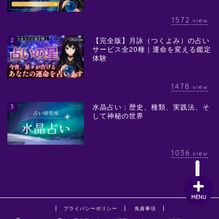
1572
view
2
【完全版】月詠（つくよみ）の占い
サービス全20種｜運命を変える鑑定
体験
1478
view
3
水晶占い：歴史、種類、実践法、そ
して神秘の世界
1036
view
MENU
プライバシーポリシー
免責事項