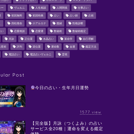
ット占い
チャット占い
ホロスコープ
マスターナンバー
シー
ヴェルニ
人生相談
人間関係
仕事占い
運
初回無料
初回特典
占い
占い師
占術
ミ
四柱推命
小アルカナ
復縁
性格診断
占い
恋愛相談
恋愛運
数秘術
数秘術鑑定
月詠
正位置
水晶占い
算命学
自己理解
占星術
評判
逆位置
運命数
金運
鑑定方法
電話占い
電話占いヴェルニ
霊視
ular Post
今日の占い・生年月日運勢
1577
view
【完全版】月詠（つくよみ）の占い
サービス全20種｜運命を変える鑑定