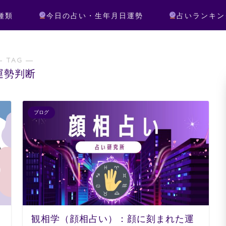
種類
今日の占い・生年月日運勢
占いランキン
― TAG ―
運勢判断
ブログ
観相学（顔相占い）：顔に刻まれた運