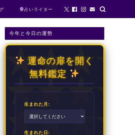
グ
占いライター
今年と今日の運勢
運命の扉を開く
無料鑑定
生まれた月:
生まれた日: