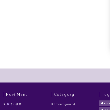
Navi Menu
Category
Tag
RAYS
占い種類
Uncategorized