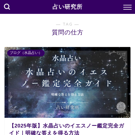
占い研究所
― TAG ―
質問の仕方
ブログ（水晶占い）
【2025年版】水晶占いのイエスノー鑑定完全ガ
イド｜明確な答えを得る方法