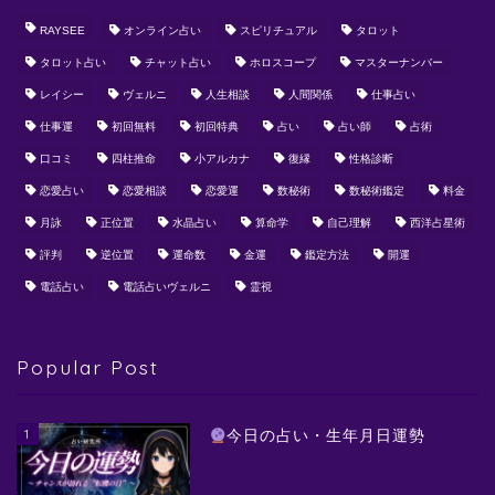
RAYSEE
オンライン占い
スピリチュアル
タロット
タロット占い
チャット占い
ホロスコープ
マスターナンバー
レイシー
ヴェルニ
人生相談
人間関係
仕事占い
仕事運
初回無料
初回特典
占い
占い師
占術
口コミ
四柱推命
小アルカナ
復縁
性格診断
恋愛占い
恋愛相談
恋愛運
数秘術
数秘術鑑定
料金
月詠
正位置
水晶占い
算命学
自己理解
西洋占星術
評判
逆位置
運命数
金運
鑑定方法
開運
電話占い
電話占いヴェルニ
霊視
Popular Post
1
今日の占い・生年月日運勢