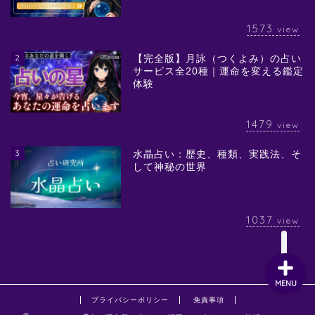
1573
view
2
【完全版】月詠（つくよみ）の占い
サービス全20種｜運命を変える鑑定
体験
1479
view
3
水晶占い：歴史、種類、実践法、そ
して神秘の世界
1037
view
MENU
プライバシーポリシー
免責事項