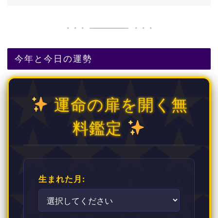
今年と今日の運勢
運命の扉を開く無
料鑑定
生まれた月: