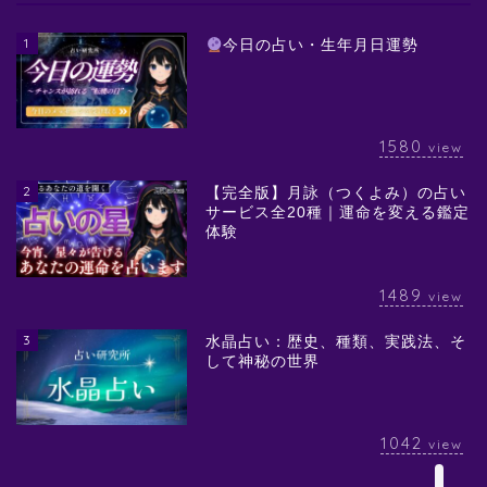
1
今日の占い・生年月日運勢
1580
view
2
【完全版】月詠（つくよみ）の占い
サービス全20種｜運命を変える鑑定
体験
1489
view
3
水晶占い：歴史、種類、実践法、そ
して神秘の世界
1042
view