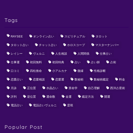
Tags
RAYSEE
オンライン占い
スピリチュアル
タロット
タロット占い
チャット占い
ホロスコープ
マスターナンバー
レイシー
ヴェルニ
人生相談
人間関係
仕事占い
仕事運
初回無料
初回特典
占い
占い師
占術
口コミ
四柱推命
小アルカナ
復縁
性格診断
恋愛占い
恋愛相談
恋愛運
数秘術
数秘術鑑定
料金
月詠
正位置
水晶占い
算命学
自己理解
西洋占星術
評判
逆位置
運命数
金運
鑑定方法
開運
電話占い
電話占いヴェルニ
霊視
Popular Post