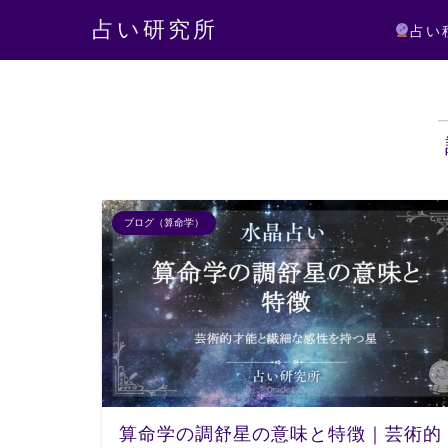
占い研究所
占い
ブログ（算命学）
算命学の調舒星の意味と特徴｜芸術的