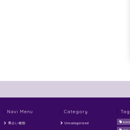
Navi Menu
Category
Tag
RAYS
占い種類
Uncategorized