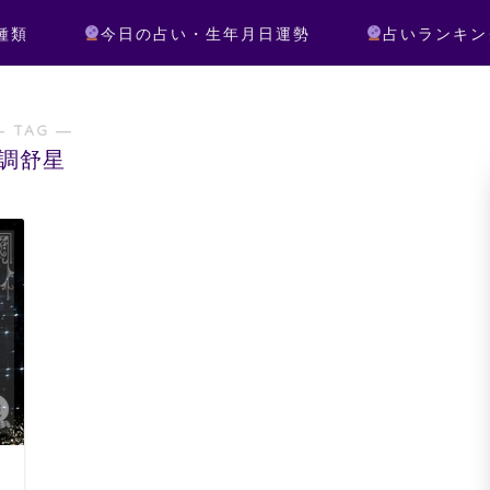
種類
今日の占い・生年月日運勢
占いランキン
― TAG ―
調舒星