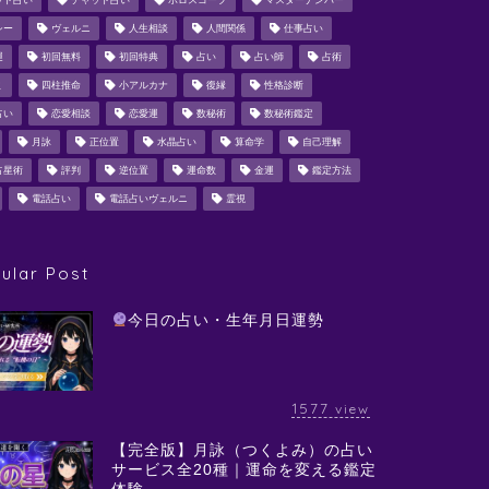
ット占い
チャット占い
ホロスコープ
マスターナンバー
シー
ヴェルニ
人生相談
人間関係
仕事占い
運
初回無料
初回特典
占い
占い師
占術
ミ
四柱推命
小アルカナ
復縁
性格診断
占い
恋愛相談
恋愛運
数秘術
数秘術鑑定
月詠
正位置
水晶占い
算命学
自己理解
占星術
評判
逆位置
運命数
金運
鑑定方法
電話占い
電話占いヴェルニ
霊視
ular Post
今日の占い・生年月日運勢
1577
view
【完全版】月詠（つくよみ）の占い
サービス全20種｜運命を変える鑑定