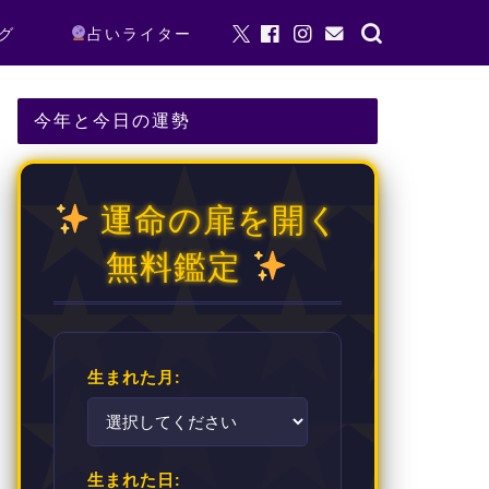
グ
占いライター
今年と今日の運勢
運命の扉を開く
無料鑑定
生まれた月:
生まれた日: