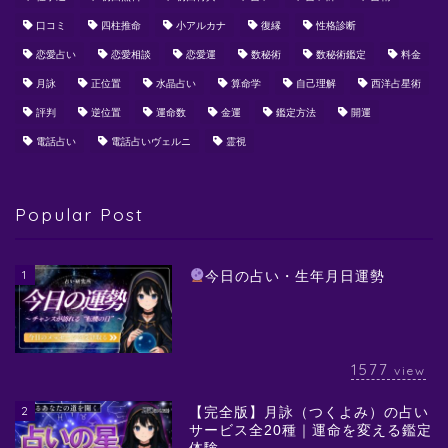
口コミ
四柱推命
小アルカナ
復縁
性格診断
恋愛占い
恋愛相談
恋愛運
数秘術
数秘術鑑定
料金
月詠
正位置
水晶占い
算命学
自己理解
西洋占星術
評判
逆位置
運命数
金運
鑑定方法
開運
電話占い
電話占いヴェルニ
霊視
Popular Post
1
今日の占い・生年月日運勢
1577
view
2
【完全版】月詠（つくよみ）の占い
サービス全20種｜運命を変える鑑定