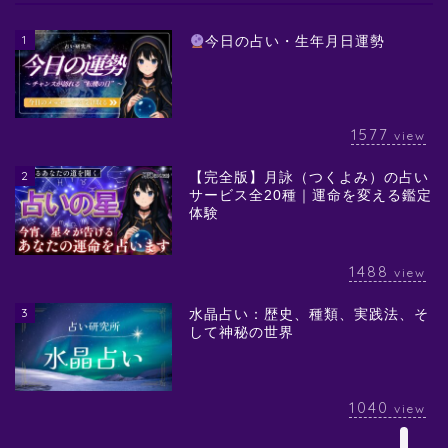
1
今日の占い・生年月日運勢
1577
view
2
【完全版】月詠（つくよみ）の占い
サービス全20種｜運命を変える鑑定
体験
1488
view
3
水晶占い：歴史、種類、実践法、そ
して神秘の世界
1040
view