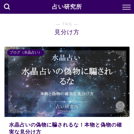
占い研究所
― TAG ―
見分け方
ブログ（水晶占い）
水晶占いの偽物に騙されるな！本物と偽物の確
実な見分け方