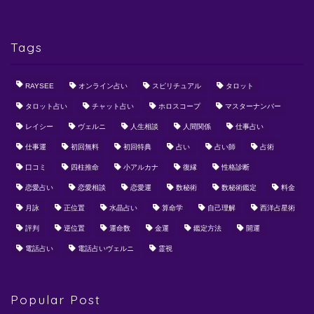
Tags
RAYSEE
オンライン占い
スピリチュアル
タロット
タロット占い
チャット占い
ホロスコープ
マスターナンバー
レイシー
ヴェルニ
人生相談
人間関係
仕事占い
仕事運
初回無料
初回特典
占い
占い師
占術
口コミ
四柱推命
小アルカナ
復縁
性格診断
恋愛占い
恋愛相談
恋愛運
数秘術
数秘術鑑定
料金
月詠
正位置
水晶占い
算命学
自己理解
西洋占星術
評判
逆位置
運命数
金運
鑑定方法
開運
電話占い
電話占いヴェルニ
霊視
Popular Post