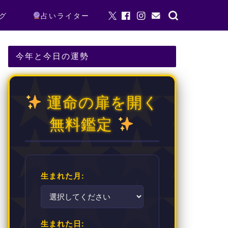
グ
占いライター
今年と今日の運勢
運命の扉を開く
無料鑑定
生まれた月:
生まれた日: