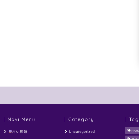
Navi Menu
Category
Tag
RAYS
占い種類
Uncategorized