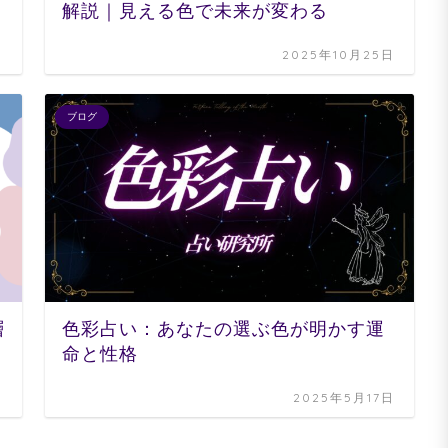
解説｜見える色で未来が変わる
日
2025年10月25日
ブログ
層
色彩占い：あなたの選ぶ色が明かす運
命と性格
日
2025年5月17日