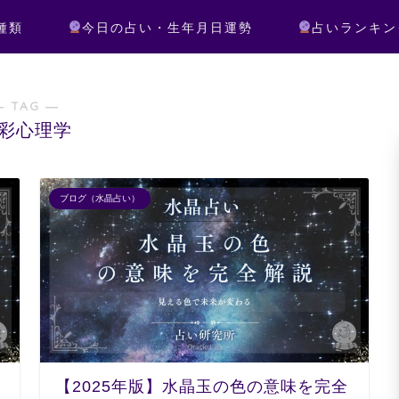
種類
今日の占い・生年月日運勢
占いランキン
― TAG ―
彩心理学
ブログ（水晶占い）
【2025年版】水晶玉の色の意味を完全