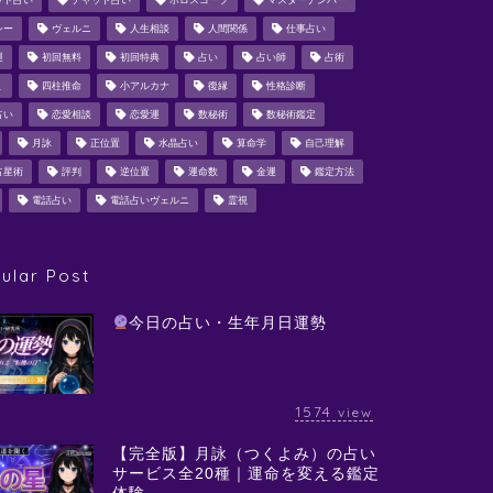
ット占い
チャット占い
ホロスコープ
マスターナンバー
シー
ヴェルニ
人生相談
人間関係
仕事占い
運
初回無料
初回特典
占い
占い師
占術
ミ
四柱推命
小アルカナ
復縁
性格診断
占い
恋愛相談
恋愛運
数秘術
数秘術鑑定
月詠
正位置
水晶占い
算命学
自己理解
占星術
評判
逆位置
運命数
金運
鑑定方法
電話占い
電話占いヴェルニ
霊視
ular Post
今日の占い・生年月日運勢
1574
view
【完全版】月詠（つくよみ）の占い
サービス全20種｜運命を変える鑑定