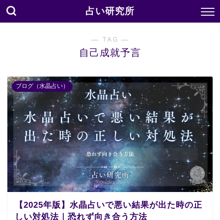
占い研究所
― TAG ―
自己成就予言
ブログ（水晶占い）
【2025年版】水晶占いで悪い結果が出た時の正
しい対処法｜恐れず向き合う方法