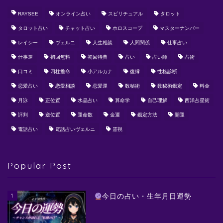
RAYSEE
オンライン占い
スピリチュアル
タロット
タロット占い
チャット占い
ホロスコープ
マスターナンバー
レイシー
ヴェルニ
人生相談
人間関係
仕事占い
仕事運
初回無料
初回特典
占い
占い師
占術
口コミ
四柱推命
小アルカナ
復縁
性格診断
恋愛占い
恋愛相談
恋愛運
数秘術
数秘術鑑定
料金
月詠
正位置
水晶占い
算命学
自己理解
西洋占星術
評判
逆位置
運命数
金運
鑑定方法
開運
電話占い
電話占いヴェルニ
霊視
Popular Post
1
今日の占い・生年月日運勢