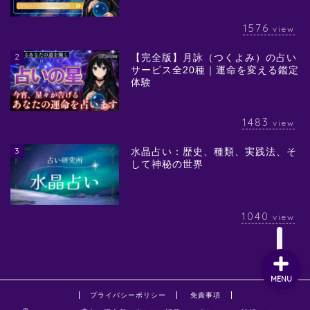
1576
view
2
【完全版】月詠（つくよみ）の占い
サービス全20種｜運命を変える鑑定
体験
1483
view
3
水晶占い：歴史、種類、実践法、そ
して神秘の世界
1040
view
MENU
プライバシーポリシー
免責事項