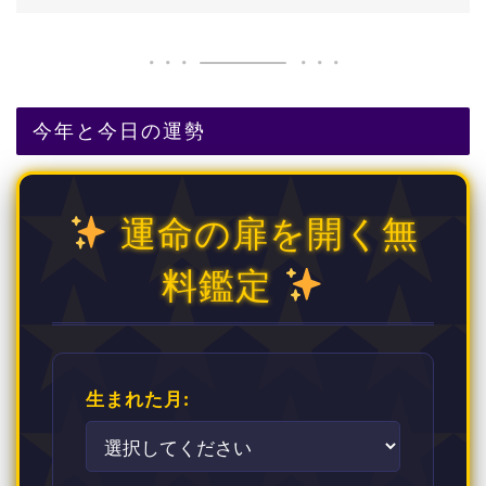
今年と今日の運勢
運命の扉を開く無
料鑑定
生まれた月: