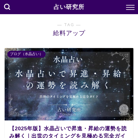
占い研究所
― TAG ―
給料アップ
ブログ（水晶占い）
【2025年版】水晶占いで昇進・昇給の運勢を読
み解く｜出世のタイミングを見極める完全ガイ