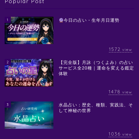
Popular Post
1
今日の占い・生年月日運勢
1572
view
2
【完全版】月詠（つくよみ）の占い
サービス全20種｜運命を変える鑑定
体験
1478
view
3
水晶占い：歴史、種類、実践法、そ
して神秘の世界
1036
view