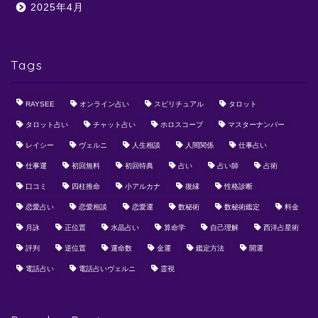
2025年4月
Tags
RAYSEE
オンライン占い
スピリチュアル
タロット
タロット占い
チャット占い
ホロスコープ
マスターナンバー
レイシー
ヴェルニ
人生相談
人間関係
仕事占い
仕事運
初回無料
初回特典
占い
占い師
占術
口コミ
四柱推命
小アルカナ
復縁
性格診断
恋愛占い
恋愛相談
恋愛運
数秘術
数秘術鑑定
料金
月詠
正位置
水晶占い
算命学
自己理解
西洋占星術
評判
逆位置
運命数
金運
鑑定方法
開運
電話占い
電話占いヴェルニ
霊視