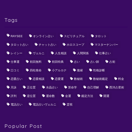
Tags
RAYSEE
オンライン占い
スピリチュアル
タロット
タロット占い
チャット占い
ホロスコープ
マスターナンバー
レイシー
ヴェルニ
人生相談
人間関係
仕事占い
仕事運
初回無料
初回特典
占い
占い師
占術
口コミ
四柱推命
小アルカナ
復縁
性格診断
恋愛占い
恋愛相談
恋愛運
数秘術
数秘術鑑定
料金
月詠
正位置
水晶占い
算命学
自己理解
西洋占星術
評判
逆位置
運命数
金運
鑑定方法
開運
電話占い
電話占いヴェルニ
霊視
Popular Post