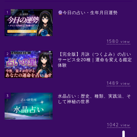
1
今日の占い・生年月日運勢
1580
view
2
【完全版】月詠（つくよみ）の占い
サービス全20種｜運命を変える鑑定
体験
1489
view
3
水晶占い：歴史、種類、実践法、そ
して神秘の世界
1042
view