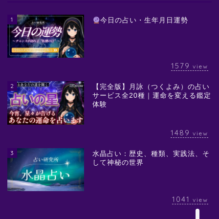
1
今日の占い・生年月日運勢
1579
view
2
【完全版】月詠（つくよみ）の占い
サービス全20種｜運命を変える鑑定
体験
1489
view
3
水晶占い：歴史、種類、実践法、そ
して神秘の世界
1041
view