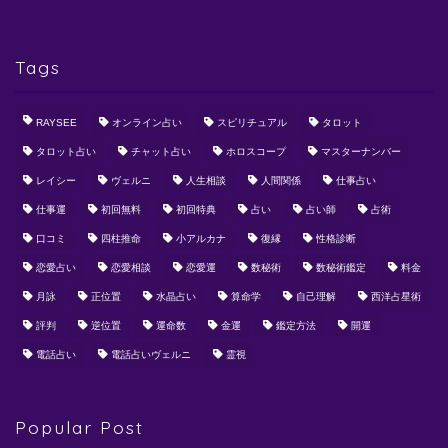
Tags
RAYSEE
オンライン占い
スピリチュアル
タロット
タロット占い
チャット占い
ホロスコープ
マスターナンバー
レイシー
ヴェルニ
人生相談
人間関係
仕事占い
仕事運
初回無料
初回特典
占い
占い師
占術
口コミ
四柱推命
小アルカナ
復縁
性格診断
恋愛占い
恋愛相談
恋愛運
数秘術
数秘術鑑定
料金
月詠
正位置
水晶占い
算命学
自己理解
西洋占星術
評判
逆位置
運命数
金運
鑑定方法
開運
電話占い
電話占いヴェルニ
霊視
Popular Post