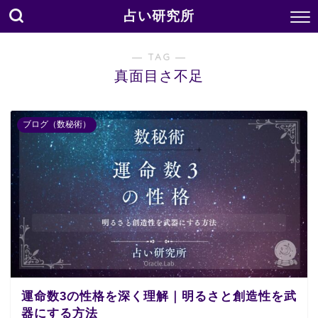
占い研究所
― TAG ―
真面目さ不足
ブログ（数秘術）
運命数3の性格を深く理解｜明るさと創造性を武
器にする方法