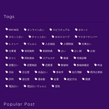
Tags
RAYSEE
オンライン占い
スピリチュアル
タロット
タロット占い
チャット占い
ホロスコープ
マスターナンバー
レイシー
ヴェルニ
人生相談
人間関係
仕事占い
仕事運
初回無料
初回特典
占い
占い師
占術
口コミ
四柱推命
小アルカナ
復縁
性格診断
恋愛占い
恋愛相談
恋愛運
数秘術
数秘術鑑定
料金
月詠
正位置
水晶占い
算命学
自己理解
西洋占星術
評判
逆位置
運命数
金運
鑑定方法
開運
電話占い
電話占いヴェルニ
霊視
Popular Post