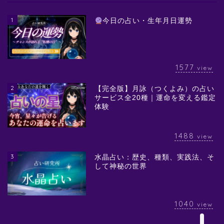
1
今日の占い・生年月日運勢
1577
view
2
【完全版】月詠（つくよみ）の占い
サービス全20種｜運命を変える鑑定
体験
1488
view
3
水晶占い：歴史、種類、実践法、そ
して神秘の世界
1040
view