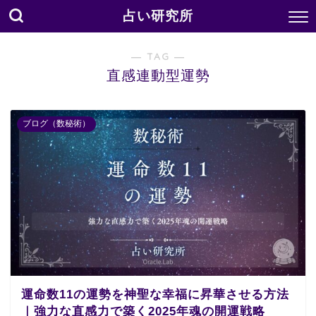
占い研究所
― TAG ―
直感連動型運勢
ブログ（数秘術）
運命数11の運勢を神聖な幸福に昇華させる方法
｜強力な直感力で築く2025年魂の開運戦略