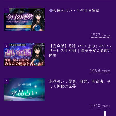
1
今日の占い・生年月日運勢
1577
view
2
【完全版】月詠（つくよみ）の占い
サービス全20種｜運命を変える鑑定
体験
1488
view
3
水晶占い：歴史、種類、実践法、そ
して神秘の世界
1040
view