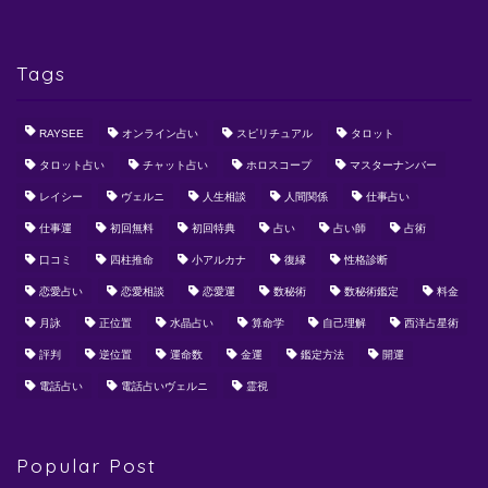
Tags
RAYSEE
オンライン占い
スピリチュアル
タロット
タロット占い
チャット占い
ホロスコープ
マスターナンバー
レイシー
ヴェルニ
人生相談
人間関係
仕事占い
仕事運
初回無料
初回特典
占い
占い師
占術
口コミ
四柱推命
小アルカナ
復縁
性格診断
恋愛占い
恋愛相談
恋愛運
数秘術
数秘術鑑定
料金
月詠
正位置
水晶占い
算命学
自己理解
西洋占星術
評判
逆位置
運命数
金運
鑑定方法
開運
電話占い
電話占いヴェルニ
霊視
Popular Post