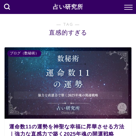
占い研究所
― TAG ―
直感的すぎる
ブログ（数秘術）
運命数11の運勢を神聖な幸福に昇華させる方法
｜強力な直感力で築く2025年魂の開運戦略