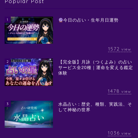
Popular Post
1
今日の占い・生年月日運勢
1572
view
2
【完全版】月詠（つくよみ）の占い
サービス全20種｜運命を変える鑑定
体験
1478
view
3
水晶占い：歴史、種類、実践法、そ
して神秘の世界
1036
view