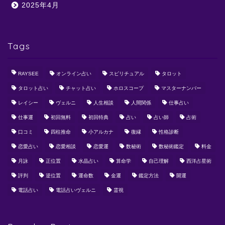
2025年4月
Tags
RAYSEE
オンライン占い
スピリチュアル
タロット
タロット占い
チャット占い
ホロスコープ
マスターナンバー
レイシー
ヴェルニ
人生相談
人間関係
仕事占い
仕事運
初回無料
初回特典
占い
占い師
占術
口コミ
四柱推命
小アルカナ
復縁
性格診断
恋愛占い
恋愛相談
恋愛運
数秘術
数秘術鑑定
料金
月詠
正位置
水晶占い
算命学
自己理解
西洋占星術
評判
逆位置
運命数
金運
鑑定方法
開運
電話占い
電話占いヴェルニ
霊視