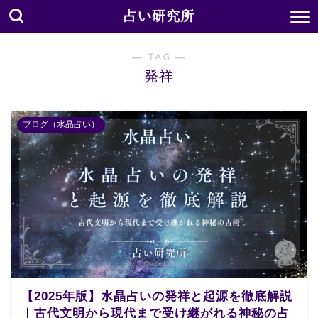
占い研究所
― TAG ―
発祥
ブログ（水晶占い）
【2025年版】水晶占いの発祥と起源を徹底解説
｜古代文明から現代まで受け継がれる神秘の占