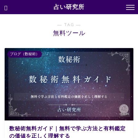
占い研究所
― TAG ―
無料ツール
ブログ（数秘術）
数秘術無料ガイド｜無料で学ぶ方法と有料鑑定
の価値を正しく理解する