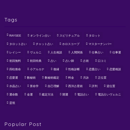
Tags
RAYSEE
オンライン占い
スピリチュアル
タロット
タロット占い
チャット占い
ホロスコープ
マスターナンバー
レイシー
ヴェルニ
人生相談
人間関係
仕事占い
仕事運
初回無料
初回特典
占い
占い師
占術
口コミ
四柱推命
小アルカナ
復縁
性格診断
恋愛占い
恋愛相談
恋愛運
数秘術
数秘術鑑定
料金
月詠
正位置
水晶占い
算命学
自己理解
西洋占星術
評判
逆位置
運命数
金運
鑑定方法
開運
電話占い
電話占いヴェルニ
霊視
Popular Post