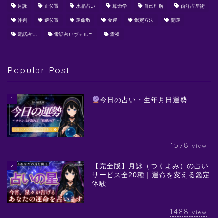
月詠
正位置
水晶占い
算命学
自己理解
西洋占星術
評判
逆位置
運命数
金運
鑑定方法
開運
電話占い
電話占いヴェルニ
霊視
Popular Post
1
今日の占い・生年月日運勢
1578
view
2
【完全版】月詠（つくよみ）の占い
サービス全20種｜運命を変える鑑定
体験
1488
view