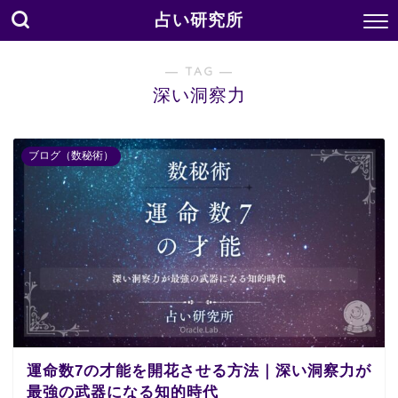
占い研究所
― TAG ―
深い洞察力
ブログ（数秘術）
運命数7の才能を開花させる方法｜深い洞察力が
最強の武器になる知的時代