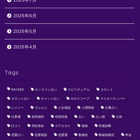
2025年7月
2025年6月
2025年5月
2025年4月
Tags
RAYSEE
オンライン占い
スピリチュアル
タロット
タロット占い
チャット占い
ホロスコープ
マスターナンバー
レイシー
ヴェルニ
人生相談
人間関係
仕事占い
仕事運
初回無料
初回特典
占い
占い師
占術
口コミ
四柱推命
小アルカナ
復縁
性格診断
恋愛占い
恋愛相談
恋愛運
数秘術
数秘術鑑定
料金