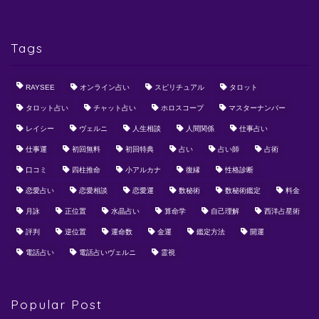
Tags
RAYSEE
オンライン占い
スピリチュアル
タロット
タロット占い
チャット占い
ホロスコープ
マスターナンバー
レイシー
ヴェルニ
人生相談
人間関係
仕事占い
仕事運
初回無料
初回特典
占い
占い師
占術
口コミ
四柱推命
小アルカナ
復縁
性格診断
恋愛占い
恋愛相談
恋愛運
数秘術
数秘術鑑定
料金
月詠
正位置
水晶占い
算命学
自己理解
西洋占星術
評判
逆位置
運命数
金運
鑑定方法
開運
電話占い
電話占いヴェルニ
霊視
Popular Post