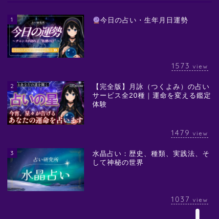
1
今日の占い・生年月日運勢
1573
view
2
【完全版】月詠（つくよみ）の占い
サービス全20種｜運命を変える鑑定
体験
1479
view
3
水晶占い：歴史、種類、実践法、そ
して神秘の世界
1037
view