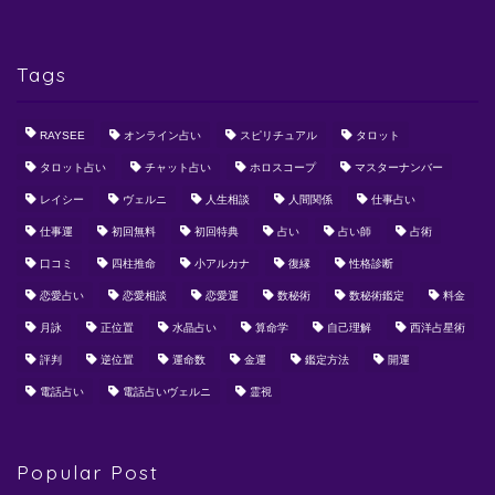
Tags
RAYSEE
オンライン占い
スピリチュアル
タロット
タロット占い
チャット占い
ホロスコープ
マスターナンバー
レイシー
ヴェルニ
人生相談
人間関係
仕事占い
仕事運
初回無料
初回特典
占い
占い師
占術
口コミ
四柱推命
小アルカナ
復縁
性格診断
恋愛占い
恋愛相談
恋愛運
数秘術
数秘術鑑定
料金
月詠
正位置
水晶占い
算命学
自己理解
西洋占星術
評判
逆位置
運命数
金運
鑑定方法
開運
電話占い
電話占いヴェルニ
霊視
Popular Post