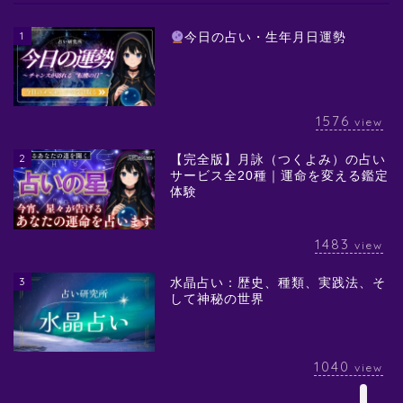
1
今日の占い・生年月日運勢
1576
view
2
【完全版】月詠（つくよみ）の占い
サービス全20種｜運命を変える鑑定
体験
1483
view
3
水晶占い：歴史、種類、実践法、そ
して神秘の世界
1040
view