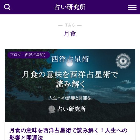
占い研究所
― TAG ―
月食
ブログ（西洋占星術）
月食の意味を西洋占星術で読み解く！人生への
影響と開運法