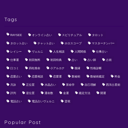
Tags
RAYSEE
オンライン占い
スピリチュアル
タロット
タロット占い
チャット占い
ホロスコープ
マスターナンバー
レイシー
ヴェルニ
人生相談
人間関係
仕事占い
仕事運
初回無料
初回特典
占い
占い師
占術
口コミ
四柱推命
小アルカナ
復縁
性格診断
恋愛占い
恋愛相談
恋愛運
数秘術
数秘術鑑定
料金
月詠
正位置
水晶占い
算命学
自己理解
西洋占星術
評判
逆位置
運命数
金運
鑑定方法
開運
電話占い
電話占いヴェルニ
霊視
Popular Post