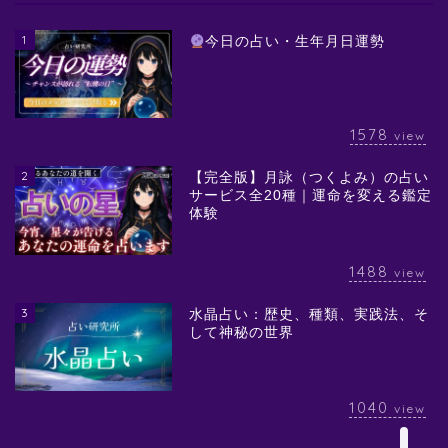
1
今日の占い・生年月日運勢
1578
view
2
【完全版】月詠（つくよみ）の占い
サービス全20種｜運命を変える鑑定
体験
1488
view
3
水晶占い：歴史、種類、実践法、そ
して神秘の世界
1040
view